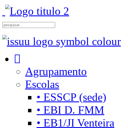
Agrupamento
Escolas
• ESSCP (sede)
• EBI D. FMM
• EB1/JI Venteira