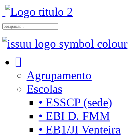
Agrupamento
Escolas
• ESSCP (sede)
• EBI D. FMM
• EB1/JI Venteira