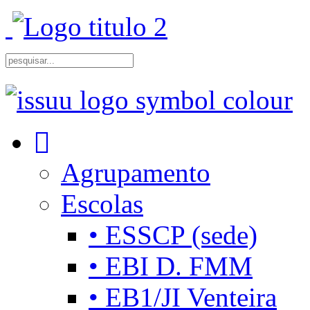
Agrupamento
Escolas
• ESSCP (sede)
• EBI D. FMM
• EB1/JI Venteira