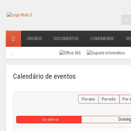
ORGÃOS
DOCUMENTOS
COMUNIDADE
SE
...
Calendário de eventos
Por ano
Por mês
Por 
Doming
Dia anterior