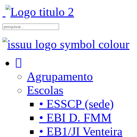
Agrupamento
Escolas
• ESSCP (sede)
• EBI D. FMM
• EB1/JI Venteira