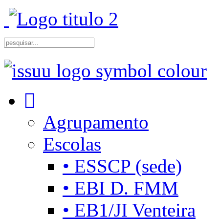
Agrupamento
Escolas
• ESSCP (sede)
• EBI D. FMM
• EB1/JI Venteira