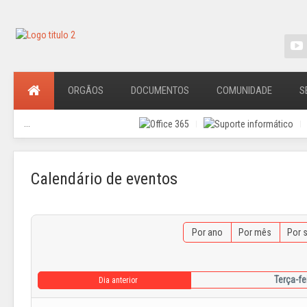
ORGÃOS
DOCUMENTOS
COMUNIDADE
S
...
Calendário de eventos
Por ano
Por mês
Por 
Terça-fe
Dia anterior