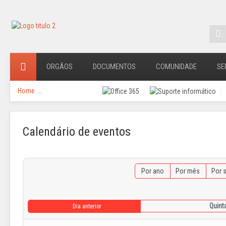
ORGÃOS
DOCUMENTOS
COMUNIDADE
SE
Home
...
Calendário de eventos
Por ano
Por mês
Por 
Quinta
Dia anterior