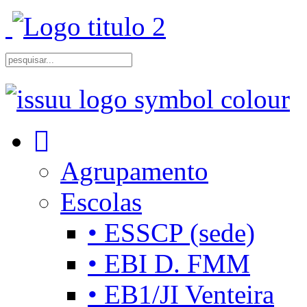
Agrupamento
Escolas
• ESSCP (sede)
• EBI D. FMM
• EB1/JI Venteira