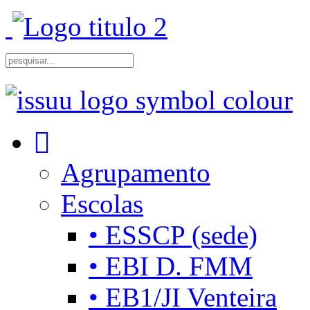
Agrupamento
Escolas
• ESSCP (sede)
• EBI D. FMM
• EB1/JI Venteira