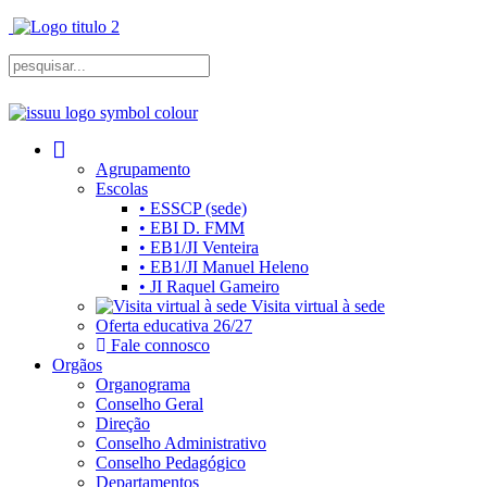
Agrupamento
Escolas
• ESSCP (sede)
• EBI D. FMM
• EB1/JI Venteira
• EB1/JI Manuel Heleno
• JI Raquel Gameiro
Visita virtual à sede
Oferta educativa 26/27
Fale connosco
Orgãos
Organograma
Conselho Geral
Direção
Conselho Administrativo
Conselho Pedagógico
Departamentos