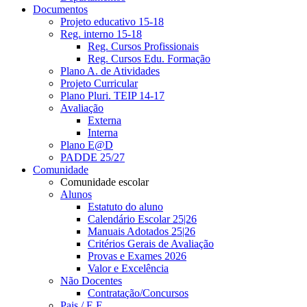
Documentos
Projeto educativo 15-18
Reg. interno 15-18
Reg. Cursos Profissionais
Reg. Cursos Edu. Formação
Plano A. de Atividades
Projeto Curricular
Plano Pluri. TEIP 14-17
Avaliação
Externa
Interna
Plano E@D
PADDE 25/27
Comunidade
Comunidade escolar
Alunos
Estatuto do aluno
Calendário Escolar 25|26
Manuais Adotados 25|26
Critérios Gerais de Avaliação
Provas e Exames 2026
Valor e Excelência
Não Docentes
Contratação/Concursos
Pais / E.E.