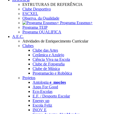
ESTRUTURAS DE REFERÊNCIA
Clube Desportivo
ESCXEL
Observa. da Qualidade
Programa Erasmus+
Programa TEIP
Programa QUALIFICA
A.E.C.
Atividades de Enriquecimento Curricular
Clubes
Clube das Artes
Cerâmica e Azulejo
Ciência Viva na Escola
Clube de Fotografia
Clube de Música
Programação e Robótica
Projetos
Antologia
e_moções
Apps For Good
Eco-Escolas
E.F. / Desporto Escolar
Energy up
Escola Feliz
INOV E