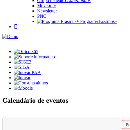
Grupo de teatro
AbreMundos
Mexe-te +
Newsletter
PNC
Programa Erasmus+
...
Calendário de eventos
Po