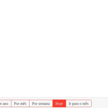
r ano
Por mês
Por semana
Hoje
Ir para o mês