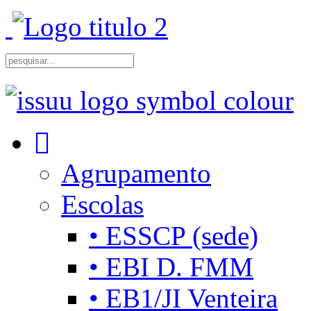
Agrupamento
Escolas
• ESSCP (sede)
• EBI D. FMM
• EB1/JI Venteira