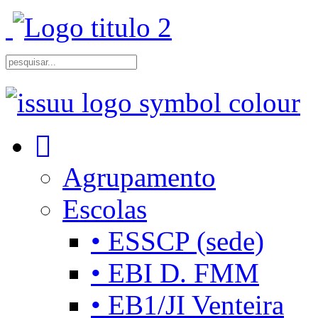
Agrupamento
Escolas
• ESSCP (sede)
• EBI D. FMM
• EB1/JI Venteira