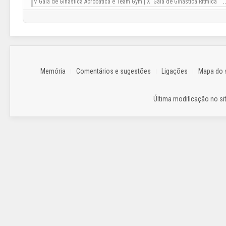
:
V Gala de Ginástica Acrobática e Team Gym | X Gala de Ginástica Rítmica
Memória
Comentários e sugestões
Ligações
Mapa do s
Última modificação no sit