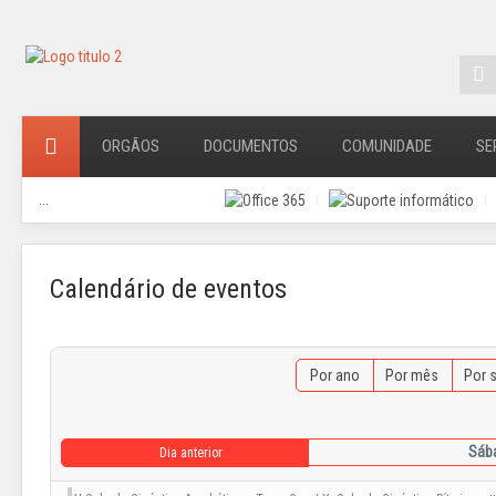
ORGÃOS
DOCUMENTOS
COMUNIDADE
SE
...
Calendário de eventos
Por ano
Por mês
Por 
Sáb
Dia anterior