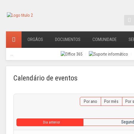
ORGÃOS
DOCUMENTOS
COMUNIDADE
SE
...
Calendário de eventos
Por ano
Por mês
Por 
Segunda
Dia anterior