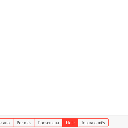
r ano
Por mês
Por semana
Hoje
Ir para o mês