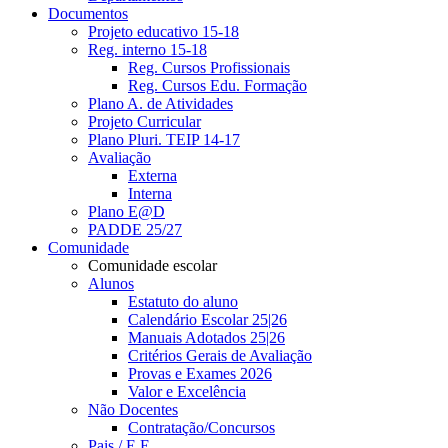
Documentos
Projeto educativo 15-18
Reg. interno 15-18
Reg. Cursos Profissionais
Reg. Cursos Edu. Formação
Plano A. de Atividades
Projeto Curricular
Plano Pluri. TEIP 14-17
Avaliação
Externa
Interna
Plano E@D
PADDE 25/27
Comunidade
Comunidade escolar
Alunos
Estatuto do aluno
Calendário Escolar 25|26
Manuais Adotados 25|26
Critérios Gerais de Avaliação
Provas e Exames 2026
Valor e Excelência
Não Docentes
Contratação/Concursos
Pais / E.E.