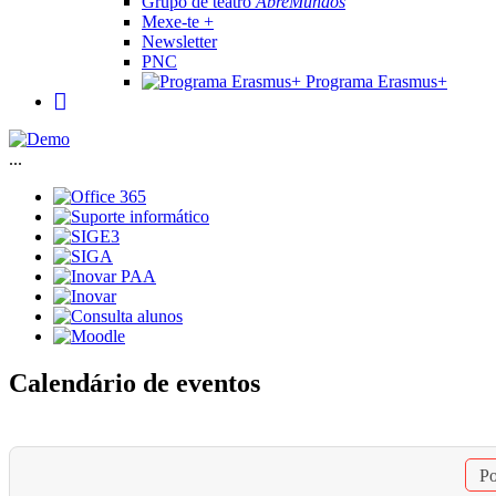
Grupo de teatro
AbreMundos
Mexe-te +
Newsletter
PNC
Programa Erasmus+
...
Calendário de eventos
Po