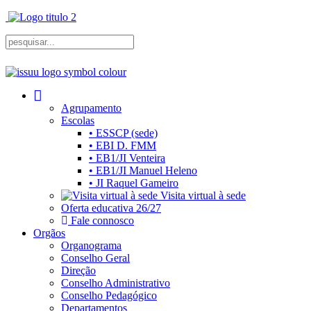
Agrupamento
Escolas
• ESSCP (sede)
• EBI D. FMM
• EB1/JI Venteira
• EB1/JI Manuel Heleno
• JI Raquel Gameiro
Visita virtual à sede
Oferta educativa 26/27
Fale connosco
Orgãos
Organograma
Conselho Geral
Direção
Conselho Administrativo
Conselho Pedagógico
Departamentos