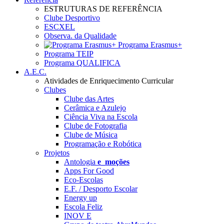
ESTRUTURAS DE REFERÊNCIA
Clube Desportivo
ESCXEL
Observa. da Qualidade
Programa Erasmus+
Programa TEIP
Programa QUALIFICA
A.E.C.
Atividades de Enriquecimento Curricular
Clubes
Clube das Artes
Cerâmica e Azulejo
Ciência Viva na Escola
Clube de Fotografia
Clube de Música
Programação e Robótica
Projetos
Antologia
e_moções
Apps For Good
Eco-Escolas
E.F. / Desporto Escolar
Energy up
Escola Feliz
INOV E