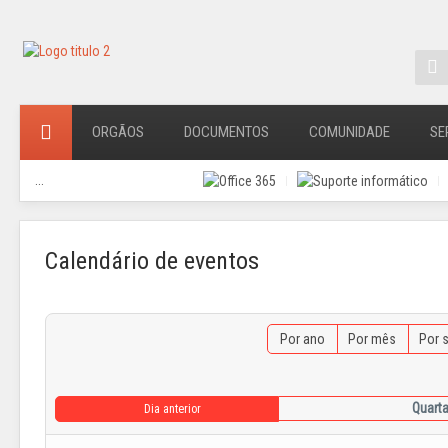
ORGÃOS
DOCUMENTOS
COMUNIDADE
SE
...
Calendário de eventos
Por ano
Por mês
Por 
Quarta
Dia anterior