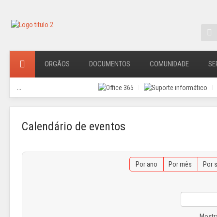
ORGÃOS
DOCUMENTOS
COMUNIDADE
SE
...
Calendário de eventos
Por ano
Por mês
Por 
Mostr