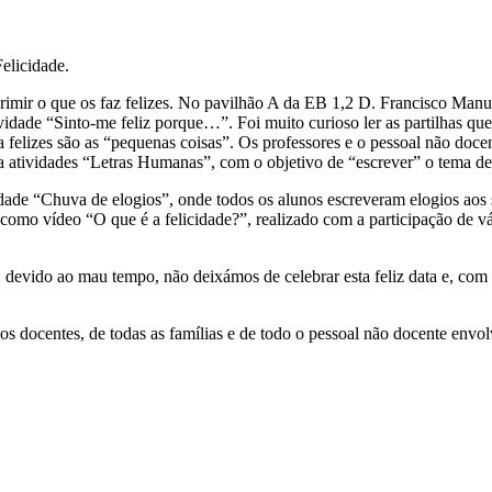
elicidade.
primir o que os faz felizes. No pavilhão A da EB 1,2 D. Francisco Man
vidade “Sinto-me feliz porque…”. Foi muito curioso ler as partilhas que
elizes são as “pequenas coisas”. Os professores e o pessoal não docen
a atividades “Letras Humanas”, com o objetivo de “escrever” o tema de 
dade “Chuva de elogios”, onde todos os alunos escreveram elogios aos s
 como vídeo “O que é a felicidade?”, realizado com a participação de v
ia, devido ao mau tempo, não deixámos de celebrar esta feliz data e, c
s docentes, de todas as famílias e de todo o pessoal não docente envolv