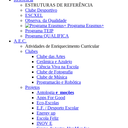
ESTRUTURAS DE REFERÊNCIA
Clube Desportivo
ESCXEL
Observa. da Qualidade
Programa Erasmus+
Programa TEIP
Programa QUALIFICA
A.E.C.
Atividades de Enriquecimento Curricular
Clubes
Clube das Artes
Cerâmica e Azulejo
Ciência Viva na Escola
Clube de Fotografia
Clube de Música
Programação e Robótica
Projetos
Antologia
e_moções
Apps For Good
Eco-Escolas
E.F. / Desporto Escolar
Energy up
Escola Feliz
INOV E