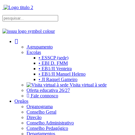
Agrupamento
Escolas
• ESSCP (sede)
• EBI D. FMM
• EB1/JI Venteira
• EB1/JI Manuel Heleno
• JI Raquel Gameiro
Visita virtual à sede
Oferta educativa 26/27
Fale connosco
Orgãos
Organograma
Conselho Geral
Direção
Conselho Administrativo
Conselho Pedagógico
Departamentos