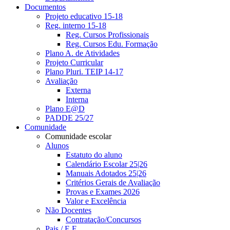
Documentos
Projeto educativo 15-18
Reg. interno 15-18
Reg. Cursos Profissionais
Reg. Cursos Edu. Formação
Plano A. de Atividades
Projeto Curricular
Plano Pluri. TEIP 14-17
Avaliação
Externa
Interna
Plano E@D
PADDE 25/27
Comunidade
Comunidade escolar
Alunos
Estatuto do aluno
Calendário Escolar 25|26
Manuais Adotados 25|26
Critérios Gerais de Avaliação
Provas e Exames 2026
Valor e Excelência
Não Docentes
Contratação/Concursos
Pais / E.E.