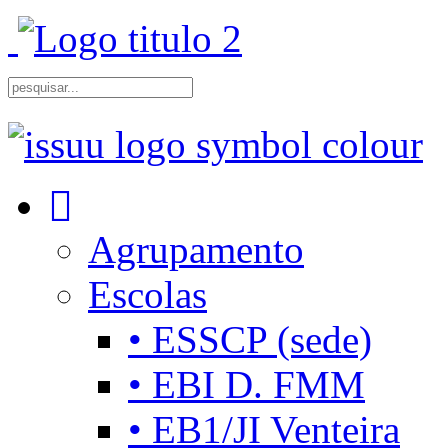
Agrupamento
Escolas
• ESSCP (sede)
• EBI D. FMM
• EB1/JI Venteira