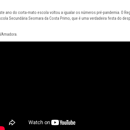
ste ano do corta-mato escola voltou a igualar os números pré-pandemia. O Re
 Escola Secundária Seomara da Costa Primo, que é uma verdadeira festa do des
TVAmadora.