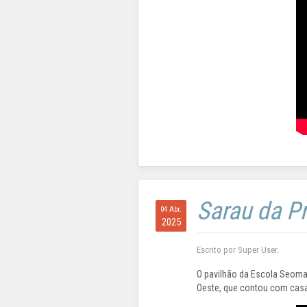
Sarau da P
04 Abr.
2025
Escrito por Super User.
O pavilhão da Escola Seoma
Oeste, que contou com casa