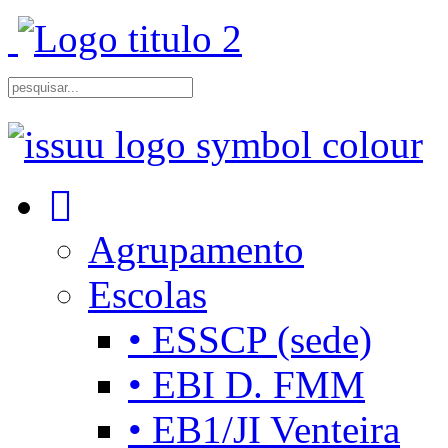
Agrupamento
Escolas
• ESSCP (sede)
• EBI D. FMM
• EB1/JI Venteira