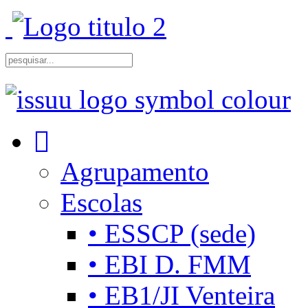
Agrupamento
Escolas
• ESSCP (sede)
• EBI D. FMM
• EB1/JI Venteira