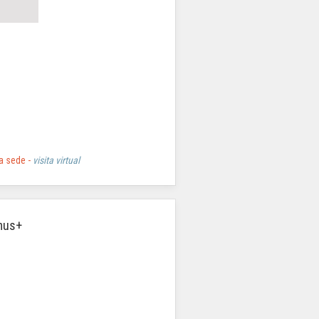
a sede -
visita virtual
mus+