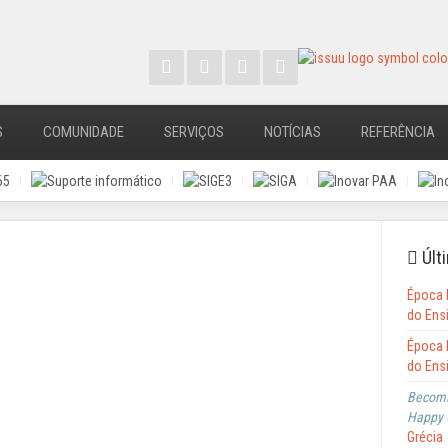
S
COMUNIDADE
SERVIÇOS
NOTÍCIAS
REFERÊNCIA
Últi
Época 
do Ens
Época 
do Ens
Becomi
Happy 
Grécia