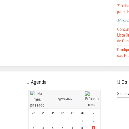
21 olha
jornal 
Mexe-t
Concur
Lista 
de Con
Divulga
das Pro
Agenda
Os 
Sem ev
agosto 2026
2ª
3ª
4ª
5ª
6ª
Sb
D
1
2
3
4
5
6
7
8
9