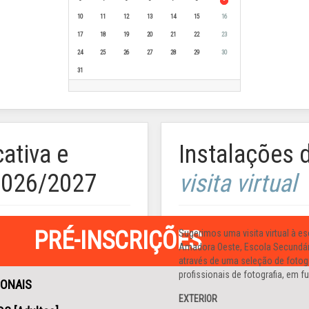
10
11
12
13
14
15
16
17
18
19
20
21
22
23
24
25
26
27
28
29
30
31
ativa e
Instalações 
2026/2027
visita virtual
PRÉ-INSCRIÇÕES
Sugerimos uma visita virtual à 
Amadora Oeste, Escola Secundár
através de uma seleção de fotog
profissionais de fotografia, em 
IONAIS
EXTERIOR