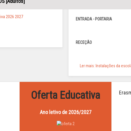
 [Adultos]
ENTRADA - PORTARIA
RECEÇÃO
Ler mais: Instalações da escol
Oferta Educativa
Eras
Ano letivo
de 2026/2027