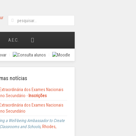
A.E.C.
mas notícias
Extraordinária dos Exames Nacionais
ino Secundário -
Inscrições
Extraordinária dos Exames Nacionais
ino Secundário
ng a Well-being Ambassador to Create
Classrooms and Schools
, Rhodes,