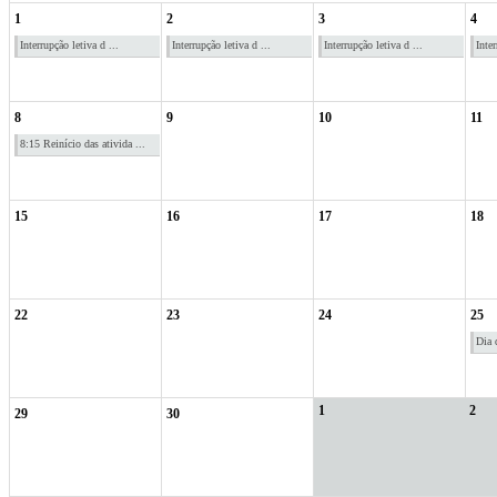
1
2
3
4
Interrupção letiva d ...
Interrupção letiva d ...
Interrupção letiva d ...
Inter
8
9
10
11
8:15 Reinício das ativida ...
15
16
17
18
22
23
24
25
Dia 
1
2
29
30