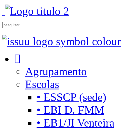
Agrupamento
Escolas
• ESSCP (sede)
• EBI D. FMM
• EB1/JI Venteira