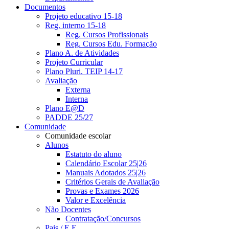
Documentos
Projeto educativo 15-18
Reg. interno 15-18
Reg. Cursos Profissionais
Reg. Cursos Edu. Formação
Plano A. de Atividades
Projeto Curricular
Plano Pluri. TEIP 14-17
Avaliação
Externa
Interna
Plano E@D
PADDE 25/27
Comunidade
Comunidade escolar
Alunos
Estatuto do aluno
Calendário Escolar 25|26
Manuais Adotados 25|26
Critérios Gerais de Avaliação
Provas e Exames 2026
Valor e Excelência
Não Docentes
Contratação/Concursos
Pais / E.E.