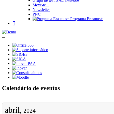
Grupo de teatro
AbreMundos
Mexe-te +
Newsletter
PNC
Programa Erasmus+
...
Calendário de eventos
abril,
2024