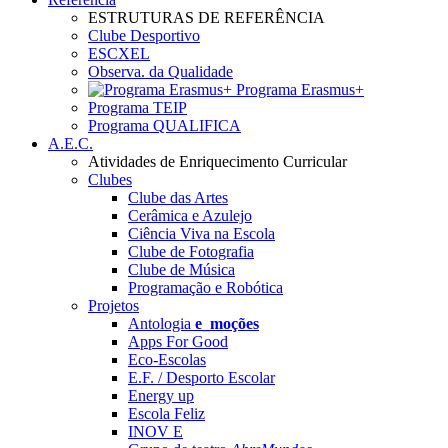
ESTRUTURAS DE REFERÊNCIA
Clube Desportivo
ESCXEL
Observa. da Qualidade
Programa Erasmus+
Programa TEIP
Programa QUALIFICA
A.E.C.
Atividades de Enriquecimento Curricular
Clubes
Clube das Artes
Cerâmica e Azulejo
Ciência Viva na Escola
Clube de Fotografia
Clube de Música
Programação e Robótica
Projetos
Antologia
e_moções
Apps For Good
Eco-Escolas
E.F. / Desporto Escolar
Energy up
Escola Feliz
INOV E