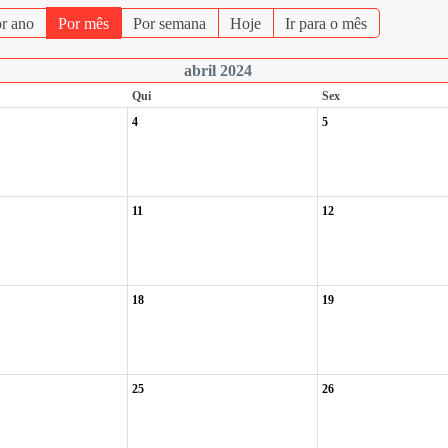
r ano
Por mês
Por semana
Hoje
Ir para o mês
abril 2024
Qui
Sex
4
5
11
12
18
19
25
26