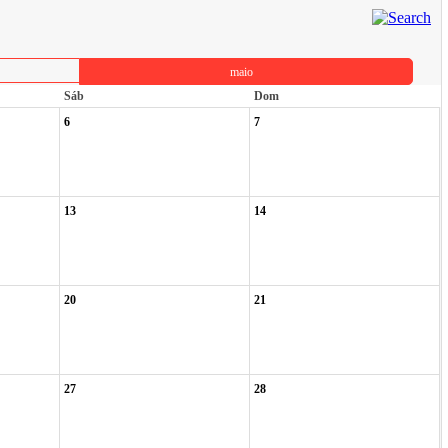
maio
Sáb
Dom
6
7
13
14
20
21
27
28