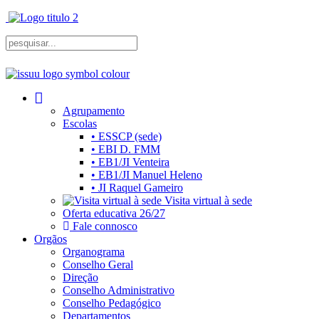
Agrupamento
Escolas
• ESSCP (sede)
• EBI D. FMM
• EB1/JI Venteira
• EB1/JI Manuel Heleno
• JI Raquel Gameiro
Visita virtual à sede
Oferta educativa 26/27
Fale connosco
Orgãos
Organograma
Conselho Geral
Direção
Conselho Administrativo
Conselho Pedagógico
Departamentos