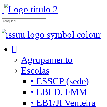
Agrupamento
Escolas
• ESSCP (sede)
• EBI D. FMM
• EB1/JI Venteira