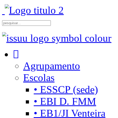
Agrupamento
Escolas
• ESSCP (sede)
• EBI D. FMM
• EB1/JI Venteira