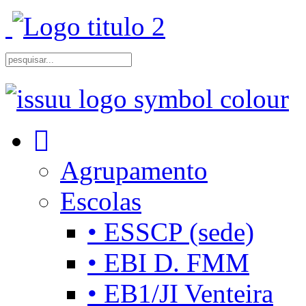
Agrupamento
Escolas
• ESSCP (sede)
• EBI D. FMM
• EB1/JI Venteira