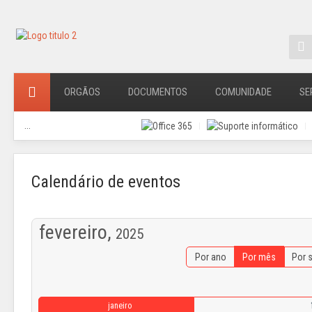
ORGÃOS
DOCUMENTOS
COMUNIDADE
SE
...
Calendário de eventos
fevereiro,
2025
Por ano
Por mês
Por 
janeiro