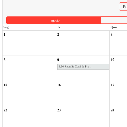
Po
agosto
Seg
Ter
Qua
1
2
3
8
9
10
9:30 Reunião Geral de Pro ...
15
16
17
22
23
24