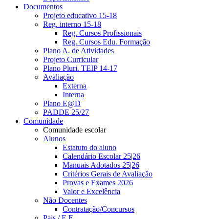
Documentos
Projeto educativo 15-18
Reg. interno 15-18
Reg. Cursos Profissionais
Reg. Cursos Edu. Formação
Plano A. de Atividades
Projeto Curricular
Plano Pluri. TEIP 14-17
Avaliação
Externa
Interna
Plano E@D
PADDE 25/27
Comunidade
Comunidade escolar
Alunos
Estatuto do aluno
Calendário Escolar 25|26
Manuais Adotados 25|26
Critérios Gerais de Avaliação
Provas e Exames 2026
Valor e Excelência
Não Docentes
Contratação/Concursos
Pais / E.E.