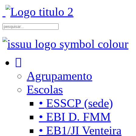
Agrupamento
Escolas
• ESSCP (sede)
• EBI D. FMM
• EB1/JI Venteira