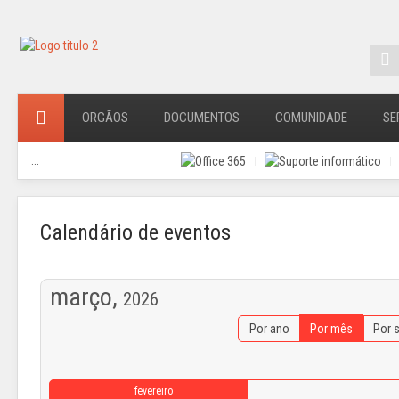
ORGÃOS
DOCUMENTOS
COMUNIDADE
SE
...
Calendário de eventos
março,
2026
Por ano
Por mês
Por 
fevereiro