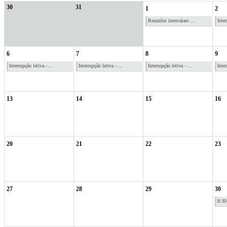
30
31
1
2
Reuniões intercalare ...
Inter
6
7
8
9
Interrupção letiva - ...
Interrupção letiva - ...
Interrupção letiva - ...
Inter
13
14
15
16
20
21
22
23
27
28
29
30
8:30