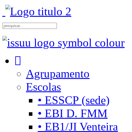
Agrupamento
Escolas
• ESSCP (sede)
• EBI D. FMM
• EB1/JI Venteira