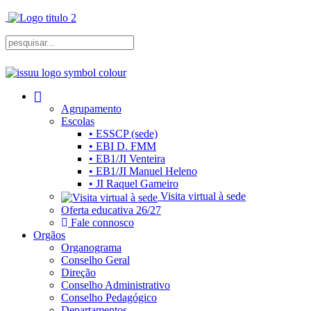
Agrupamento
Escolas
• ESSCP (sede)
• EBI D. FMM
• EB1/JI Venteira
• EB1/JI Manuel Heleno
• JI Raquel Gameiro
Visita virtual à sede
Oferta educativa 26/27
Fale connosco
Orgãos
Organograma
Conselho Geral
Direção
Conselho Administrativo
Conselho Pedagógico
Departamentos