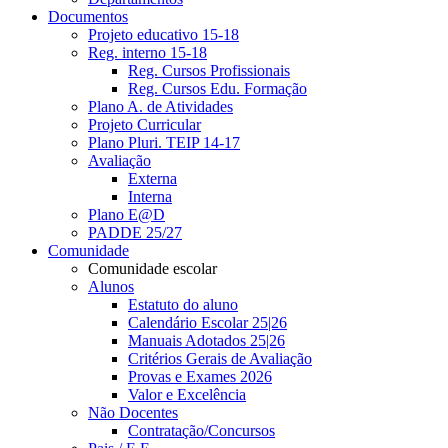
Documentos
Projeto educativo 15-18
Reg. interno 15-18
Reg. Cursos Profissionais
Reg. Cursos Edu. Formação
Plano A. de Atividades
Projeto Curricular
Plano Pluri. TEIP 14-17
Avaliação
Externa
Interna
Plano E@D
PADDE 25/27
Comunidade
Comunidade escolar
Alunos
Estatuto do aluno
Calendário Escolar 25|26
Manuais Adotados 25|26
Critérios Gerais de Avaliação
Provas e Exames 2026
Valor e Excelência
Não Docentes
Contratação/Concursos