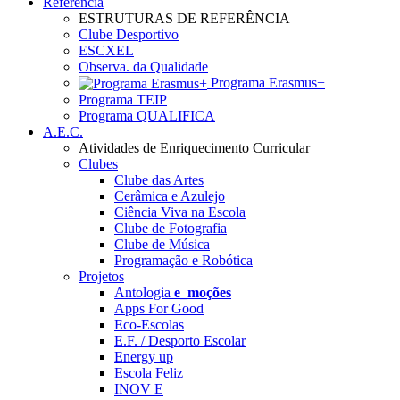
Referência
ESTRUTURAS DE REFERÊNCIA
Clube Desportivo
ESCXEL
Observa. da Qualidade
Programa Erasmus+
Programa TEIP
Programa QUALIFICA
A.E.C.
Atividades de Enriquecimento Curricular
Clubes
Clube das Artes
Cerâmica e Azulejo
Ciência Viva na Escola
Clube de Fotografia
Clube de Música
Programação e Robótica
Projetos
Antologia
e_moções
Apps For Good
Eco-Escolas
E.F. / Desporto Escolar
Energy up
Escola Feliz
INOV E