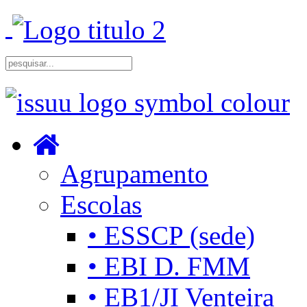
Agrupamento
Escolas
• ESSCP (sede)
• EBI D. FMM
• EB1/JI Venteira