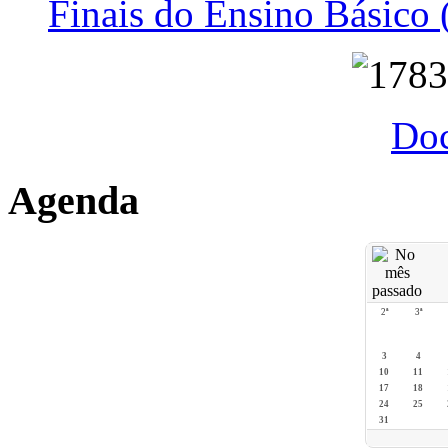
Finais do Ensino Básico 
Do
Agenda
2ª
3ª
3
4
10
11
17
18
24
25
31