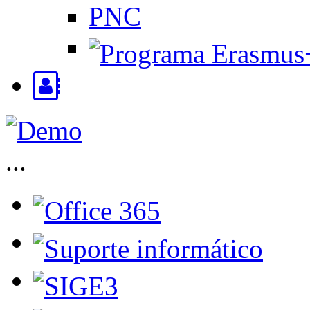
PNC
...