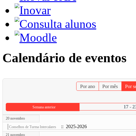
Calendário de eventos
Por ano
Por mês
Por 
17 - 
Semana anterior
20 novembro
:: 2025-2026
Conselhos de Turma Intercalares
21 novembro