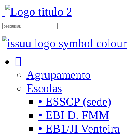
Agrupamento
Escolas
• ESSCP (sede)
• EBI D. FMM
• EB1/JI Venteira