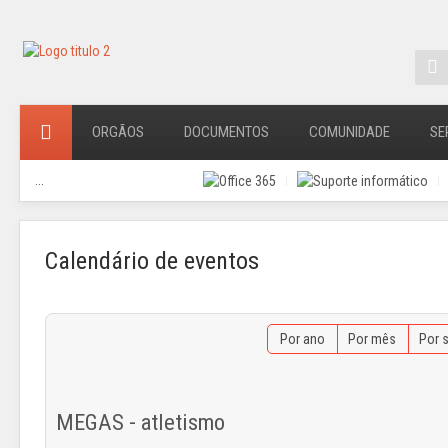
ORGÃOS
DOCUMENTOS
COMUNIDADE
SE
...
Calendário de eventos
Por ano
Por mês
Por 
MEGAS - atletismo