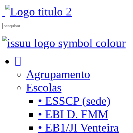
Agrupamento
Escolas
• ESSCP (sede)
• EBI D. FMM
• EB1/JI Venteira