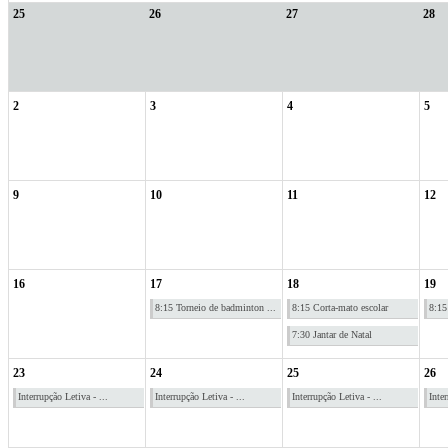
25
26
27
28
2
3
4
5
9
10
11
12
16
17
18
19
8:15 Torneio de badminton ...
8:15 Corta-mato escolar
8:15
7:30 Jantar de Natal
23
24
25
26
Interrupção Letiva - ...
Interrupção Letiva - ...
Interrupção Letiva - ...
Inter