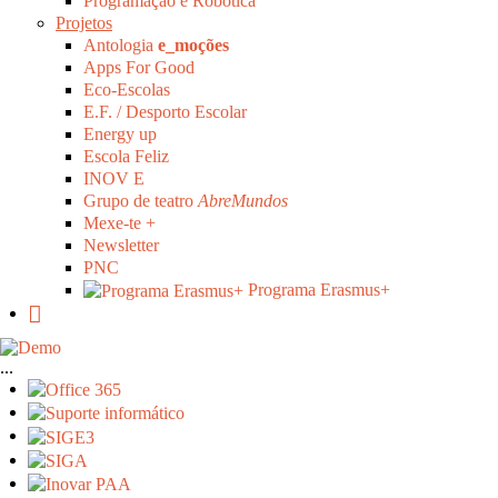
Programação e Robótica
Projetos
Antologia
e_moções
Apps For Good
Eco-Escolas
E.F. / Desporto Escolar
Energy up
Escola Feliz
INOV E
Grupo de teatro
AbreMundos
Mexe-te +
Newsletter
PNC
Programa Erasmus+
...