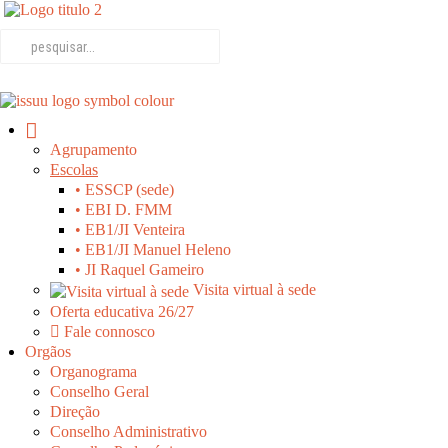
Agrupamento
Escolas
• ESSCP (sede)
• EBI D. FMM
• EB1/JI Venteira
• EB1/JI Manuel Heleno
• JI Raquel Gameiro
Visita virtual à sede
Oferta educativa 26/27
Fale connosco
Orgãos
Organograma
Conselho Geral
Direção
Conselho Administrativo