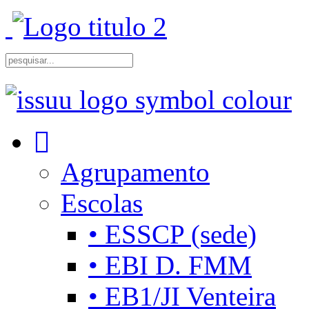
Agrupamento
Escolas
• ESSCP (sede)
• EBI D. FMM
• EB1/JI Venteira