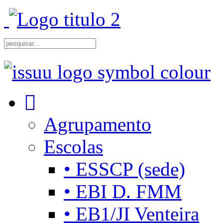
Agrupamento
Escolas
• ESSCP (sede)
• EBI D. FMM
• EB1/JI Venteira