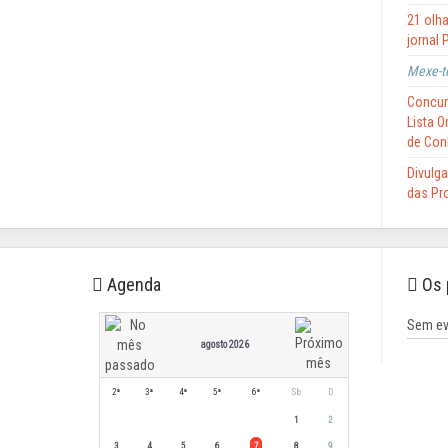
21 olha
jornal 
Mexe-t
Concur
Lista 
de Con
Divulga
das Pro
Agenda
Os 
Sem ev
agosto 2026
2ª
3ª
4ª
5ª
6ª
Sb
D
1
2
3
4
5
6
7
8
9