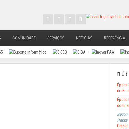
S
COMUNIDADE
SERVIÇOS
NOTÍCIAS
REFERÊNCIA
Últi
Época 
do Ens
Época 
do Ens
Becomi
Happy 
Grécia