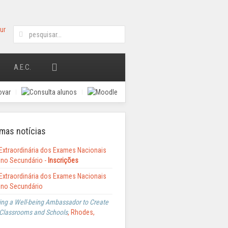
A.E.C.
mas notícias
Extraordinária dos Exames Nacionais
ino Secundário -
Inscrições
Extraordinária dos Exames Nacionais
ino Secundário
ng a Well-being Ambassador to Create
Classrooms and Schools
, Rhodes,