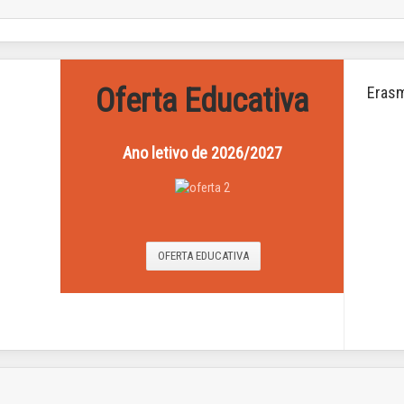
Oferta Educativa
Eras
Ano letivo
de 2026/2027
OFERTA EDUCATIVA
to