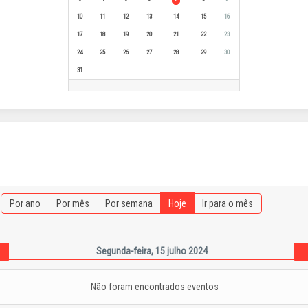
10
11
12
13
14
15
16
17
18
19
20
21
22
23
24
25
26
27
28
29
30
31
Por ano
Por mês
Por semana
Hoje
Ir para o mês
Segunda-feira, 15 julho 2024
Não foram encontrados eventos