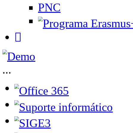
PNC
...