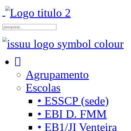
Agrupamento
Escolas
• ESSCP (sede)
• EBI D. FMM
• EB1/JI Venteira