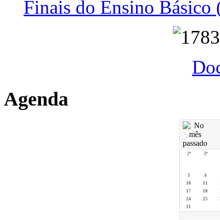
Finais do Ensino Básico 
Do
Agenda
2ª
3ª
3
4
10
11
17
18
24
25
31