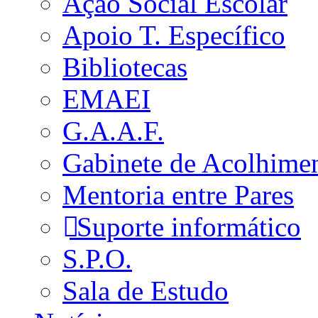
Ação Social Escolar
Apoio T. Específico
Bibliotecas
EMAEI
G.A.A.F.
Gabinete de Acolhime
Mentoria entre Pares
Suporte informático
S.P.O.
Sala de Estudo