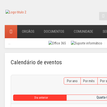
ORGÃOS
DOCUMENTOS
COMUNIDADE
SE
...
Calendário de eventos
Por ano
Por mês
Por 
Quarta-
Dia anterior