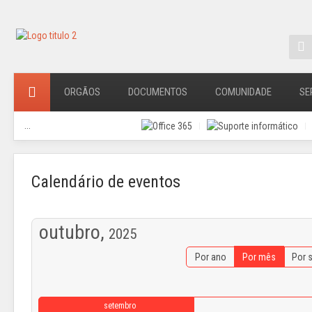
ORGÃOS
DOCUMENTOS
COMUNIDADE
SE
...
Calendário de eventos
outubro,
2025
Por ano
Por mês
Por 
setembro