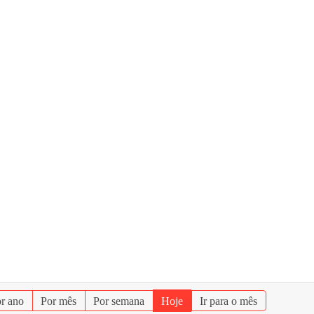
r ano
Por mês
Por semana
Hoje
Ir para o mês