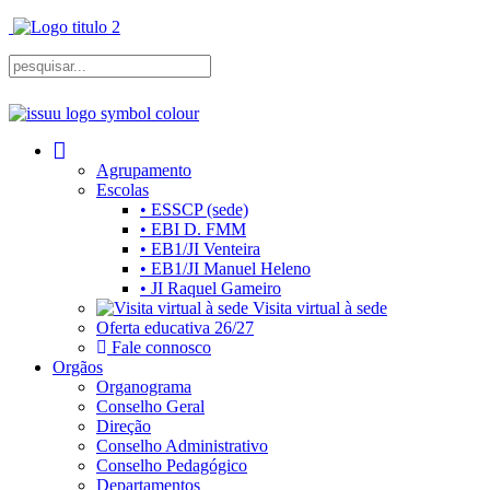
Agrupamento
Escolas
• ESSCP (sede)
• EBI D. FMM
• EB1/JI Venteira
• EB1/JI Manuel Heleno
• JI Raquel Gameiro
Visita virtual à sede
Oferta educativa 26/27
Fale connosco
Orgãos
Organograma
Conselho Geral
Direção
Conselho Administrativo
Conselho Pedagógico
Departamentos