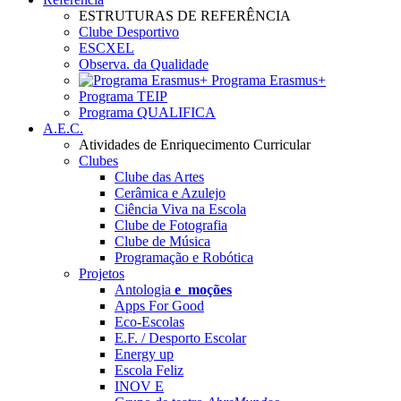
ESTRUTURAS DE REFERÊNCIA
Clube Desportivo
ESCXEL
Observa. da Qualidade
Programa Erasmus+
Programa TEIP
Programa QUALIFICA
A.E.C.
Atividades de Enriquecimento Curricular
Clubes
Clube das Artes
Cerâmica e Azulejo
Ciência Viva na Escola
Clube de Fotografia
Clube de Música
Programação e Robótica
Projetos
Antologia
e_moções
Apps For Good
Eco-Escolas
E.F. / Desporto Escolar
Energy up
Escola Feliz
INOV E