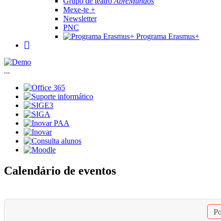
Grupo de teatro
AbreMundos
Mexe-te +
Newsletter
PNC
Programa Erasmus+
...
Calendário de eventos
Po