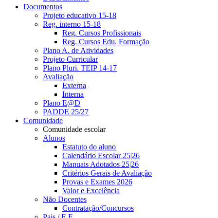
Documentos
Projeto educativo 15-18
Reg. interno 15-18
Reg. Cursos Profissionais
Reg. Cursos Edu. Formação
Plano A. de Atividades
Projeto Curricular
Plano Pluri. TEIP 14-17
Avaliação
Externa
Interna
Plano E@D
PADDE 25/27
Comunidade
Comunidade escolar
Alunos
Estatuto do aluno
Calendário Escolar 25|26
Manuais Adotados 25|26
Critérios Gerais de Avaliação
Provas e Exames 2026
Valor e Excelência
Não Docentes
Contratação/Concursos
Pais / E.E.