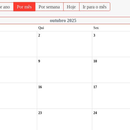
r ano
Por mês
Por semana
Hoje
Ir para o mês
outubro 2025
Qui
Sex
2
3
9
10
16
17
23
24