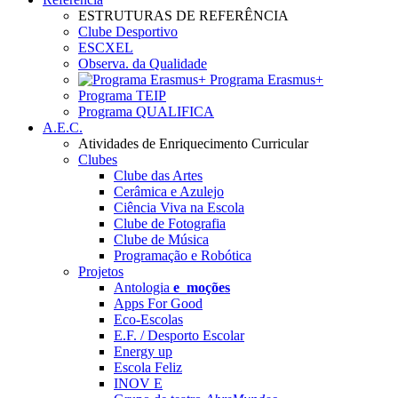
ESTRUTURAS DE REFERÊNCIA
Clube Desportivo
ESCXEL
Observa. da Qualidade
Programa Erasmus+
Programa TEIP
Programa QUALIFICA
A.E.C.
Atividades de Enriquecimento Curricular
Clubes
Clube das Artes
Cerâmica e Azulejo
Ciência Viva na Escola
Clube de Fotografia
Clube de Música
Programação e Robótica
Projetos
Antologia
e_moções
Apps For Good
Eco-Escolas
E.F. / Desporto Escolar
Energy up
Escola Feliz
INOV E