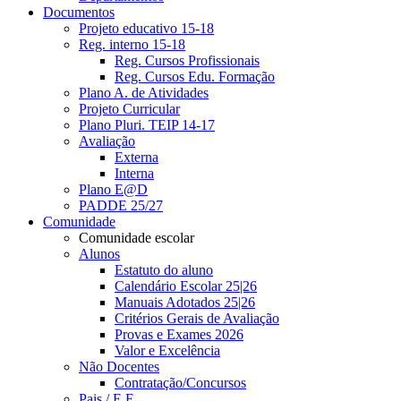
Documentos
Projeto educativo 15-18
Reg. interno 15-18
Reg. Cursos Profissionais
Reg. Cursos Edu. Formação
Plano A. de Atividades
Projeto Curricular
Plano Pluri. TEIP 14-17
Avaliação
Externa
Interna
Plano E@D
PADDE 25/27
Comunidade
Comunidade escolar
Alunos
Estatuto do aluno
Calendário Escolar 25|26
Manuais Adotados 25|26
Critérios Gerais de Avaliação
Provas e Exames 2026
Valor e Excelência
Não Docentes
Contratação/Concursos
Pais / E.E.