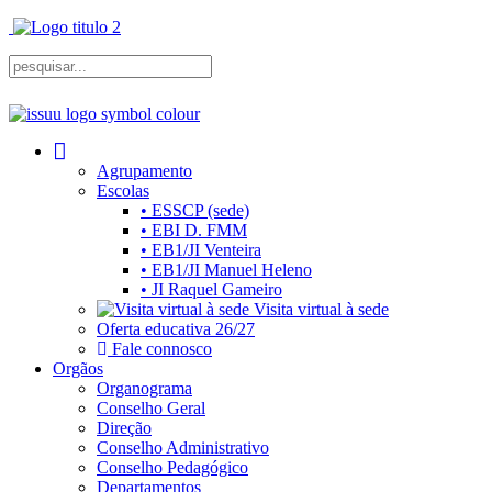
Agrupamento
Escolas
• ESSCP (sede)
• EBI D. FMM
• EB1/JI Venteira
• EB1/JI Manuel Heleno
• JI Raquel Gameiro
Visita virtual à sede
Oferta educativa 26/27
Fale connosco
Orgãos
Organograma
Conselho Geral
Direção
Conselho Administrativo
Conselho Pedagógico
Departamentos