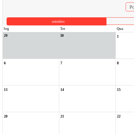
Po
setembro
Seg
Ter
Qua
29
30
1
6
7
8
13
14
15
20
21
22