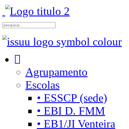
Agrupamento
Escolas
• ESSCP (sede)
• EBI D. FMM
• EB1/JI Venteira