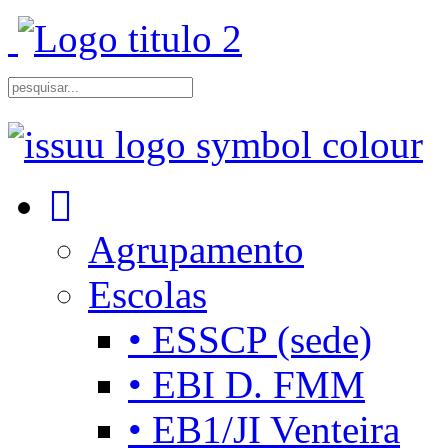
Agrupamento
Escolas
• ESSCP (sede)
• EBI D. FMM
• EB1/JI Venteira